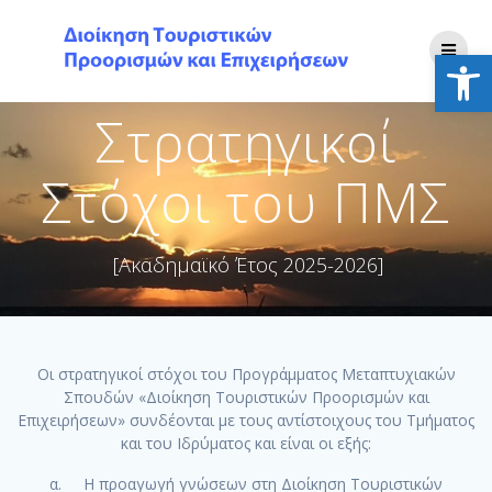
Skip
to
Ανοίξτε
content
Στρατηγικοί
Στόχοι του ΠΜΣ
[Ακαδημαϊκό Έτος 2025-2026]
Οι στρατηγικοί στόχοι του Προγράμματος Μεταπτυχιακών
Σπουδών «Διοίκηση Τουριστικών Προορισμών και
Επιχειρήσεων» συνδέονται με τους αντίστοιχους του Τμήματος
και του Ιδρύματος και είναι οι εξής:
α. Η προαγωγή γνώσεων στη Διοίκηση Τουριστικών